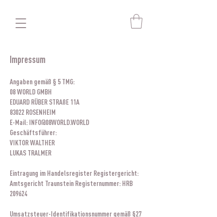
Impressum
Angaben gemäß § 5 TMG:
08 WORLD GMBH
EDUARD RÜBER STRAßE 11A
83022 ROSENHEIM
E-Mail:
INFO@08WORLD.WORLD
Geschäftsführer:
VIKTOR WALTHER
LUKAS TRALMER
Eintragung im Handelsregister Registergericht:
Amtsgericht Traunstein Registernummer: HRB
209624
Umsatzsteuer-Identifikationsnummer gemäß §27